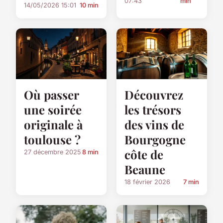
07:43
min
14/05/2026 15:01
10 min
Où passer
Découvrez
une soirée
les trésors
originale à
des vins de
toulouse ?
Bourgogne
côte de
27 décembre 2025
8 min
Beaune
18 février 2026
7 min