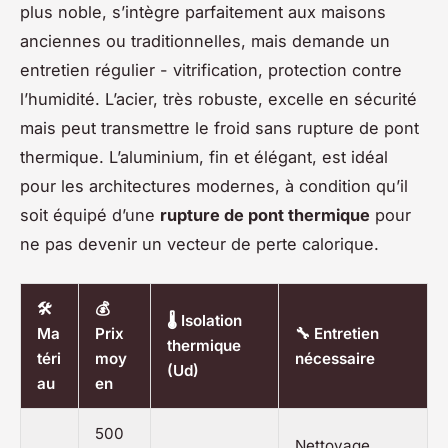
plus noble, s’intègre parfaitement aux maisons
anciennes ou traditionnelles, mais demande un
entretien régulier - vitrification, protection contre
l’humidité. L’acier, très robuste, excelle en sécurité
mais peut transmettre le froid sans rupture de pont
thermique. L’aluminium, fin et élégant, est idéal
pour les architectures modernes, à condition qu’il
soit équipé d’une
rupture de pont thermique
pour
ne pas devenir un vecteur de perte calorique.
🛠️
💰
🌡️ Isolation
Ma
Prix
🔧 Entretien
thermique
téri
moy
nécessaire
(Ud)
au
en
500
Nettoyage