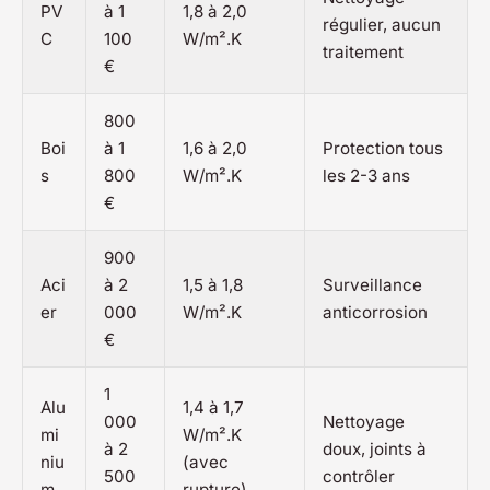
PV
à 1
1,8 à 2,0
régulier, aucun
C
100
W/m².K
traitement
€
800
Boi
à 1
1,6 à 2,0
Protection tous
s
800
W/m².K
les 2-3 ans
€
900
Aci
à 2
1,5 à 1,8
Surveillance
er
000
W/m².K
anticorrosion
€
1
Alu
1,4 à 1,7
000
Nettoyage
mi
W/m².K
à 2
doux, joints à
niu
(avec
500
contrôler
m
rupture)